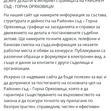
ДОБРЕ ДОШЛИ в интернет страницата на РАЙОНЕН
СЪД - ГОРНА ОРЯХОВИЦА!
На нашия сайт ще намерите информация за състава,
структурата и дейността на Районен съд – Горна
Оряховица, графици на заседанията и справки за
движението на делата и постановените съдебни
актове. Ще намерите точните адреси, телефони и
банкови сметки на съда,информация за незаети
работни места и обяви за конкурси. Публикувани са
различни образци и формуляри в електронен вид, а
също и данни за контакти с други съдилища и
организации.
Искрено се надяваме сайта да бъде полезен за вас и
да допринесе за постигането на
основната
цел на
Районен съд – Горна Оряховица, която е да
гарантира съществуването на върховенството на
закона и да осигури точното му прилагане по
безпристрастен, справедлив, честен и ефективен