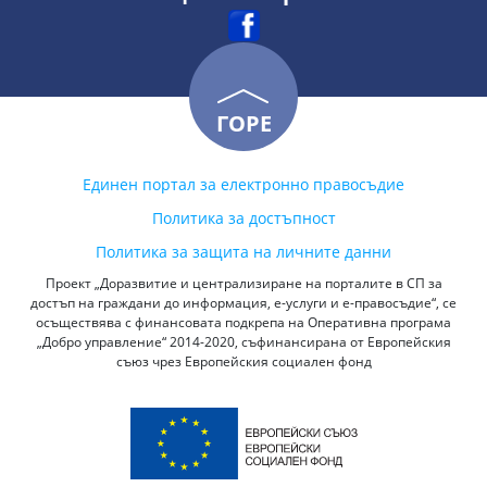
ГОРЕ
Единен портал за електронно правосъдие
Политика за достъпност
Политика за защита на личните данни
Проект „Доразвитие и централизиране на порталите в СП за
достъп на граждани до информация, е-услуги и е-правосъдие“, се
осъществява с финансовата подкрепа на Оперативна програма
„Добро управление“ 2014-2020, съфинансирана от Европейския
съюз чрез Европейския социален фонд