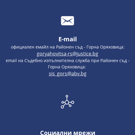
E-mail
официален емайл на Районен съд - Горна Оряховица:
goryahovitsa-rs@justice.bg
email на Съдебно изпълнителна служба при Районен съд -
Горна Оряховица:
sis_gors@abv.bg
Социални мрежи