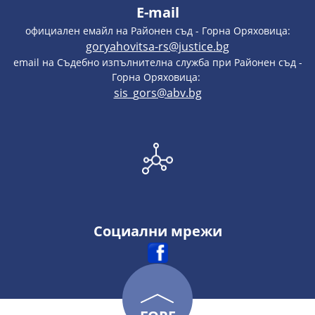
E-mail
официален емайл на Районен съд - Горна Оряховица:
goryahovitsa-rs@justice.bg
email на Съдебно изпълнителна служба при Районен съд -
Горна Оряховица:
sis_gors@abv.bg
Социални мрежи