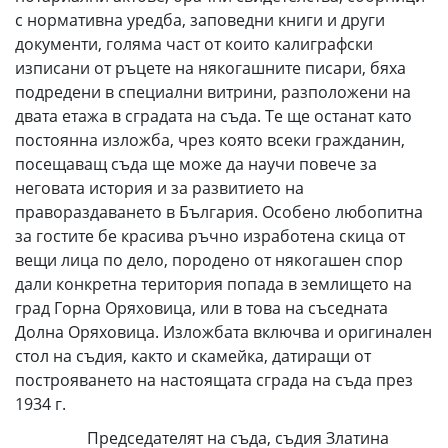
с нормативна уредба, заповедни книги и други
документи, голяма част от които калиграфски
изписани от ръцете на някогашните писари, бяха
подредени в специални витрини, разположени на
двата етажа в сградата на съда. Те ще останат като
постоянна изложба, чрез която всеки гражданин,
посещаващ съда ще може да научи повече за
неговата история и за развитието на
правораздаването в България. Особено любопитна
за гостите бе красива ръчно изработена скица от
вещи лица по дело, породено от някогашен спор
дали конкретна територия попада в землището на
град Горна Оряховица, или в това на съседната
Долна Оряховица. Изложбата включва и оригинален
стол на съдия, както и скамейка, датиращи от
построяването на настоящата сграда на съда през
1934 г.
Председателят на съда, съдия Златина