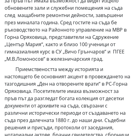
за пръв път имаха възможност да видят изцяло
обновените зали и служебни помещения на съда
след мащабните ремонтни дейности, завършени
през миналата година. Сред гостите на съда бе
ръководството на Районното управление на МВР в
Горна Оряховица, представители на Сдружение
„Център Мария“, както и близо 100 ученици от
гимназиалния курс в СУ „Вичо Грънчаров“ и ПГЕЕ
„М.В.Ломоносов“ в железничарския град.
Приемствеността между историята и
настоящето бе основният акцент в провеждането на
тазгодишния „Ден на отворените врати“ в РС-Горна
Оряховица. Посетителите имаха възможност за
пръв път да разгледат богата колекция от десетки
документи от архивите на съда, свързани с
различни исторически периоди от създаването на
съда през далечната 1880 г. до наши дни. Съдебни
решения и присъди, протоколи от заседания,
нотариални актове, брачни свидетелства, сборници