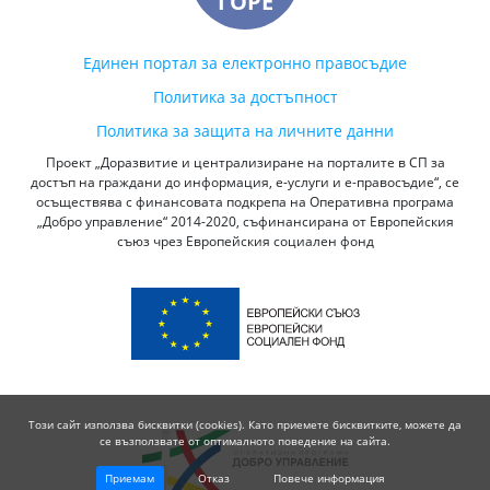
ГОРЕ
Единен портал за електронно правосъдие
Политика за достъпност
Политика за защита на личните данни
Проект „Доразвитие и централизиране на порталите в СП за
достъп на граждани до информация, е-услуги и е-правосъдие“, се
осъществява с финансовата подкрепа на Оперативна програма
„Добро управление“ 2014-2020, съфинансирана от Европейския
съюз чрез Европейския социален фонд
Този сайт използва бисквитки (cookies). Като приемете бисквитките, можете да
се възползвате от оптималното поведение на сайта.
Приемам
Отказ
Повече информация