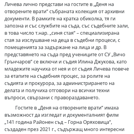
Личева лично представи на гостите в „Деня на
отворените врати“ събраната колекция от архивни
документи. В рамките на кратка обиколка, тя ги
запозна и със службите на съда, със съдебните зали,
в това число т.нар. „синя стая“ – специализирана
стая за изслушване на деца в съдебни процеси, с
помещенията за задържане на лица и др. В
представянето на съда пред учениците от СУ „Вичо
Грънчаров“ се включи и съдия Илина Джукова, като
младежите научиха от нея и от съдия Личева повече
за етапите на съдебния процес, за ролите на
съдията и прокурора, за администрирането на
делата и получиха отговори на всички техни
въпроси, свързани с правораздаването.
Гостите в „Деня на отворените врати“ имаха
възможност да изгледат и документалният филм
„141 година Районен съд – Горна Оряховица“,
създаден през 2021 г., съдържащ много интересни